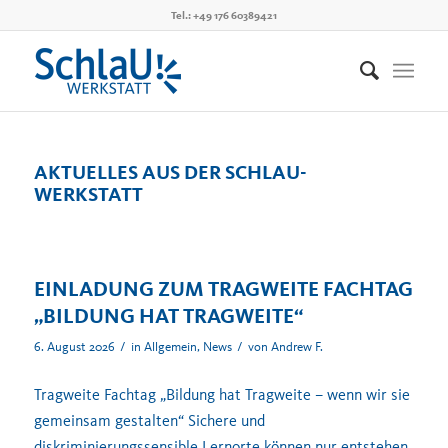
Tel.: +49 176 60389421
AKTUELLES AUS DER SCHLAU-
WERKSTATT
EINLADUNG ZUM TRAGWEITE FACHTAG
„BILDUNG HAT TRAGWEITE“
/
/
6. August 2026
in
Allgemein
,
News
von
Andrew F.
Tragweite Fachtag „Bildung hat Tragweite – wenn wir sie
gemeinsam gestalten“ Sichere und
diskriminierungssensible Lernorte können nur entstehen,