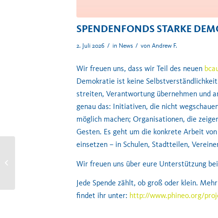
SPENDENFONDS STARKE DEM
/
/
2. Juli 2026
in
News
von
Andrew F.
Wir freuen uns, dass wir Teil des neuen
bca
Demokratie ist keine Selbstverständlichkei
streiten, Verantwortung übernehmen und a
genau das: Initiativen, die nicht wegschaue
möglich machen; Organisationen, die zeigen
Gesten. Es geht um die konkrete Arbeit von
einsetzen – in Schulen, Stadtteilen, Verein
Lesung gegen das
Wir freuen uns über eure Unterstützung be
Vergessen – 10. Mai 1933
Jede Spende zählt, ob groß oder klein. Me
findet ihr unter:
http://www.phineo.org/pro