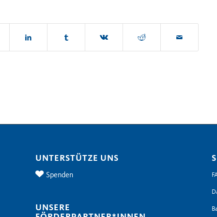
UNTERSTÜTZE UNS
S
Spenden
F
D
UNSERE
Ba
FÖRDERPARTNER*INNEN