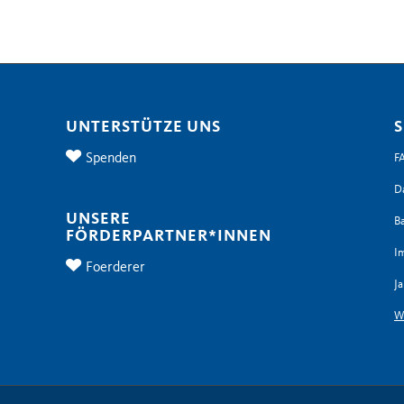
UNTERSTÜTZE UNS
S
Spenden
F
D
UNSERE
Ba
FÖRDERPARTNER*INNEN
I
Foerderer
Ja
W