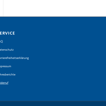
ERVICE
AQ
atenschutz
rrierefreiheitserklärung
mpressum
hresberichte
iderruf