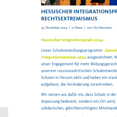
HESSISCHER INTEGRATIONSP
RECHTSEXTREMISMUS
/
/
25. November 2024
in
News
von
Ute Neumann
Hessischer Integrationspreis 2024:
Unser Schulentwicklungsprogramm
„Gemei
Integrationspreises 2024
ausgezeichnet. W
unser Engagement für mehr Bildungsgerecht
unserem rassismuskritischen Schulentwic
Schulen in Hessen aktiv und haben ein sta
aufgebaut, die Veränderung vorantreiben.
Wir setzen uns dafür ein, dass Schule in de
Anpassung bedeutet, sondern ein Ort wird, 
solidarisches, gleichberechtigtes Miteinand
Gemeinsam:SchlaU als